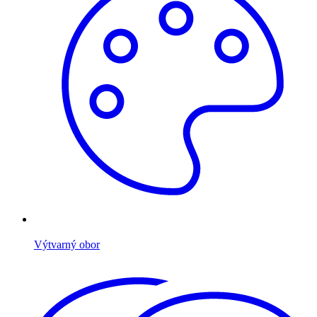
Výtvarný obor