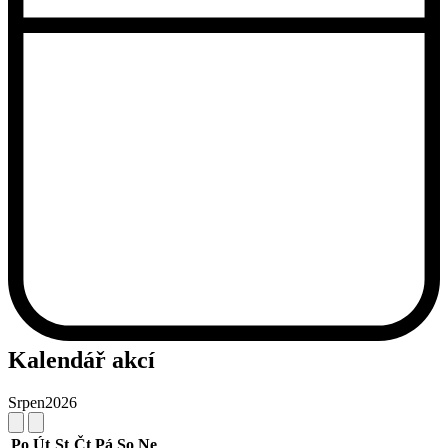
Kalendář akcí
Srpen
2026
Po
Út
St
Čt
Pá
So
Ne