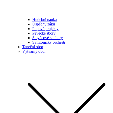
Hudební nauka
Úspěchy žáků
Popové projekty
Pěvecké sbory
Smyčcové soubory
Symfonický orchestr
Taneční obor
Výtvarný obor