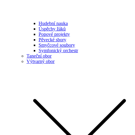
Hudební nauka
Úspěchy žáků
Popové projekty
Pěvecké sbory
Smyčcové soubory
Symfonický orchestr
Taneční obor
Výtvarný obor