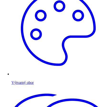
Výtvarný obor