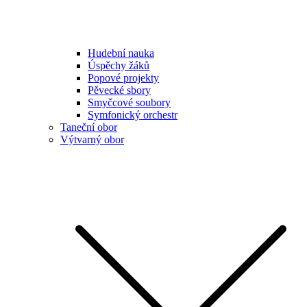
Hudební nauka
Úspěchy žáků
Popové projekty
Pěvecké sbory
Smyčcové soubory
Symfonický orchestr
Taneční obor
Výtvarný obor