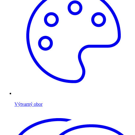
Výtvarný obor