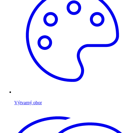
Výtvarný obor