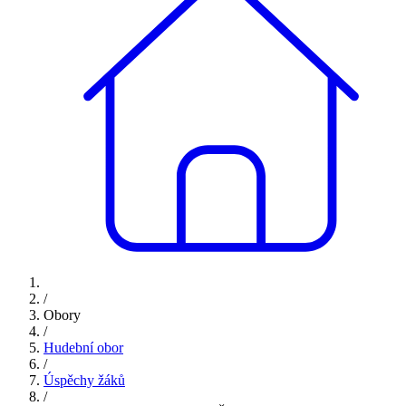
/
Obory
/
Hudební obor
/
Úspěchy žáků
/