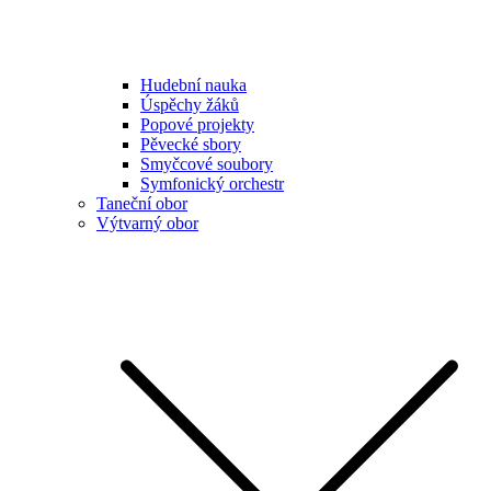
Hudební nauka
Úspěchy žáků
Popové projekty
Pěvecké sbory
Smyčcové soubory
Symfonický orchestr
Taneční obor
Výtvarný obor