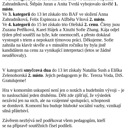
Zahradníková, Štěpán Juran a Anita Tvrdá vybojovalo skvělé
1.
místo
.
Ve
3. kategorii
do 13 let získalo trio BAF ve složení Anna
Zahradníková, Felix Espinoza a Alžběta Vítová
2. místo
.
Ve
4. kategorii
do 15 let získalo trio Olešská
2. cenu
. Členy jsou
Zuzana Petříková, Karel Hájek a Xinzhi Sofie Zhang. Kája odjel
týden před soutěží na lyže, kde onemocněl, a přesto dokázal
vystoupit s triem a nepokazit týmovou práci. Děkujeme. Sofie
zahrála na klavír skvěle a v minulém ročníku by byla jistě
kandidátem na cenu za vynikající interpretaci (letos se žádné
neudělovaly).
V kategorii
smyčcová dua
do 13 let získaly Nataliia Sush a Eliška
Zelenohorská
2. místo
. Jejich pedagogem je Bc. Tereza Voda, DiS.
Gratulujeme!
Hra v komorním uskupení není jen o notách a hudebním vývoji – je
to naslouchání jeden druhému. Děti zde zjišťují, že výsledek
nezávisí jen na nich, ale na vzájemné spolupráci, schopnosti
se domluvit. Komorní hra buduje hluboké sociální vazby, vznikají
silná přátelství.
Závěrem nezbývá než poděkovat všem pedagogům, kteří
se na přípravě soutěžních čísel podíleli.