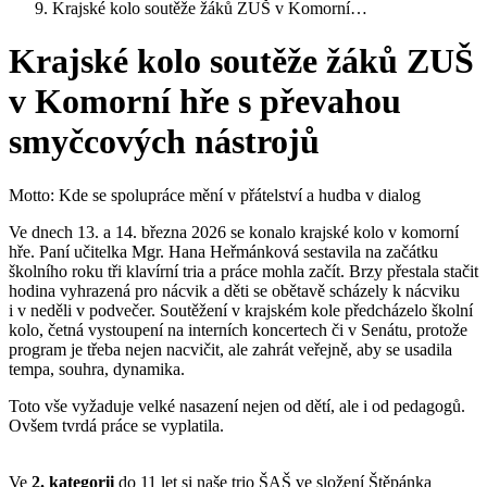
Krajské kolo soutěže žáků ZUŠ v Komorní…
Krajské kolo soutěže žáků ZUŠ
v Komorní hře s převahou
smyčcových nástrojů
Motto: Kde se spolupráce mění v přátelství a hudba v dialog
Ve dnech 13. a 14. března 2026 se konalo krajské kolo v komorní
hře. Paní učitelka Mgr. Hana Heřmánková sestavila na začátku
školního roku tři klavírní tria a práce mohla začít. Brzy přestala stačit
hodina vyhrazená pro nácvik a děti se obětavě scházely k nácviku
i v neděli v podvečer. Soutěžení v krajském kole předcházelo školní
kolo, četná vystoupení na interních koncertech či v Senátu, protože
program je třeba nejen nacvičit, ale zahrát veřejně, aby se usadila
tempa, souhra, dynamika.
Toto vše vyžaduje velké nasazení nejen od dětí, ale i od pedagogů.
Ovšem tvrdá práce se vyplatila.
Ve
2. kategorii
do 11 let si naše trio ŠAŠ ve složení Štěpánka