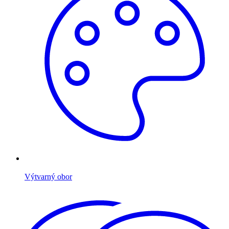
Výtvarný obor