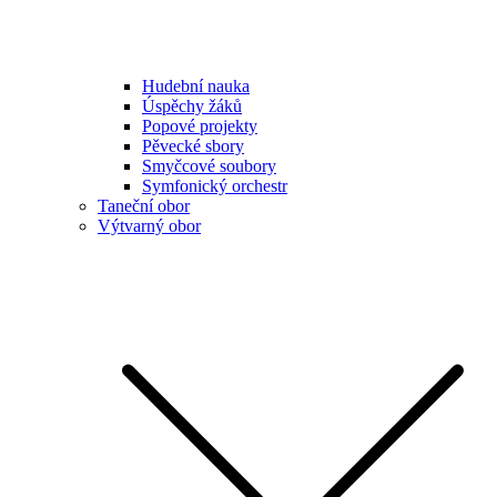
Hudební nauka
Úspěchy žáků
Popové projekty
Pěvecké sbory
Smyčcové soubory
Symfonický orchestr
Taneční obor
Výtvarný obor