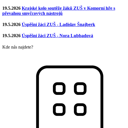
19.5.2026
Krajské kolo soutěže žáků ZUŠ v Komorní hře s
převahou smyčcových nástrojů
19.5.2026
Úspěšní žáci ZUŠ - Ladislav Šnajberk
19.5.2026
Úspěšní žáci ZUŠ - Nora Lubbadová
Kde nás najdete?