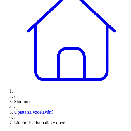
/
Studium
/
Úplata za vzdělávání
/
Literárně - dramatický obor