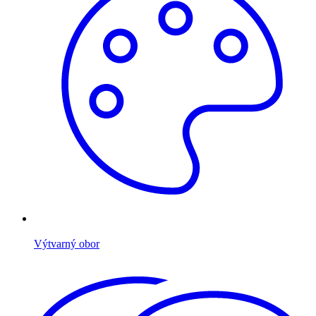
Výtvarný obor