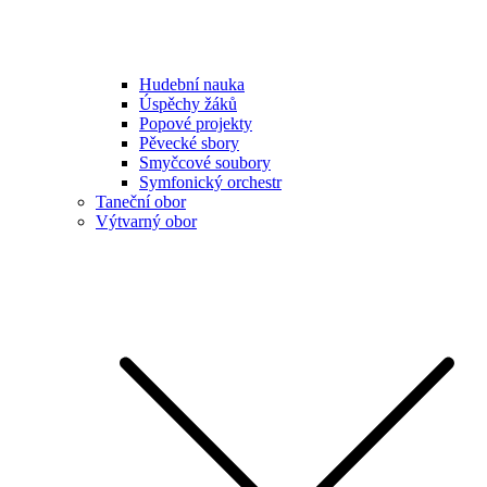
Hudební nauka
Úspěchy žáků
Popové projekty
Pěvecké sbory
Smyčcové soubory
Symfonický orchestr
Taneční obor
Výtvarný obor