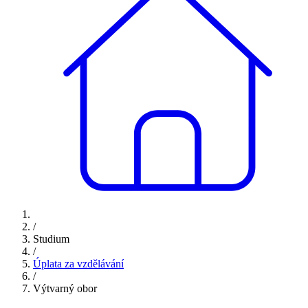
/
Studium
/
Úplata za vzdělávání
/
Výtvarný obor