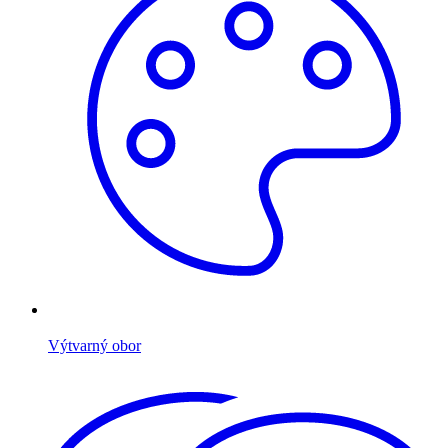
Výtvarný obor