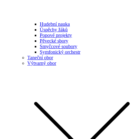
Hudební nauka
Úspěchy žáků
Popové projekty
Pěvecké sbory
Smyčcové soubory
Symfonický orchestr
Taneční obor
Výtvarný obor