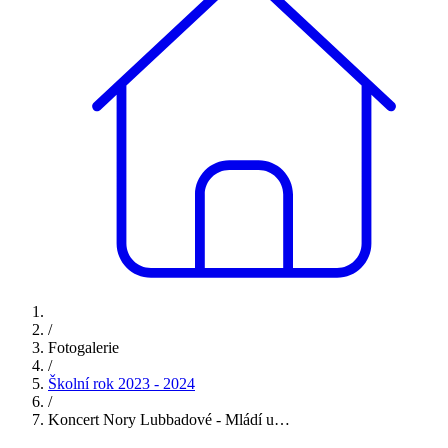
/
Fotogalerie
/
Školní rok 2023 - 2024
/
Koncert Nory Lubbadové - Mládí u…