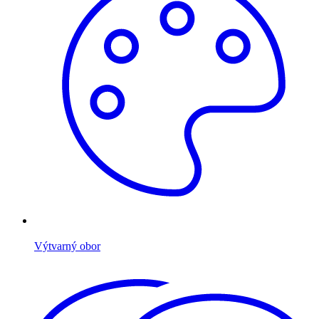
Výtvarný obor