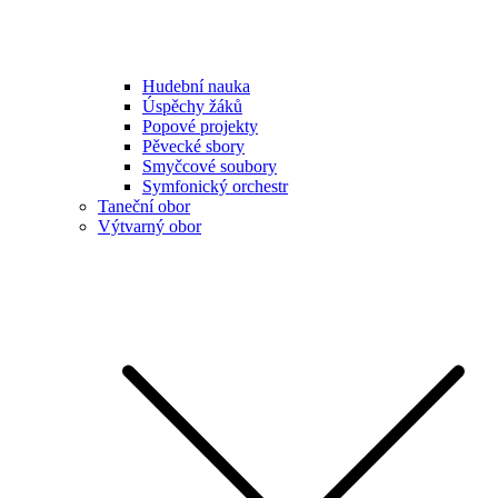
Hudební nauka
Úspěchy žáků
Popové projekty
Pěvecké sbory
Smyčcové soubory
Symfonický orchestr
Taneční obor
Výtvarný obor