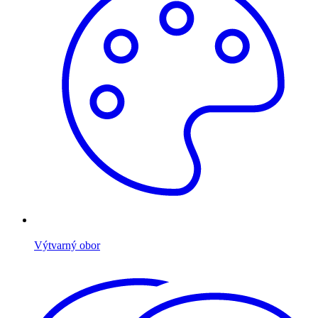
Výtvarný obor