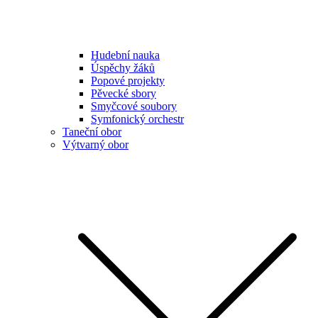
Hudební nauka
Úspěchy žáků
Popové projekty
Pěvecké sbory
Smyčcové soubory
Symfonický orchestr
Taneční obor
Výtvarný obor