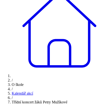
/
O škole
/
Kalendář akcí
/
Třídní koncert žáků Petry Mužíkové