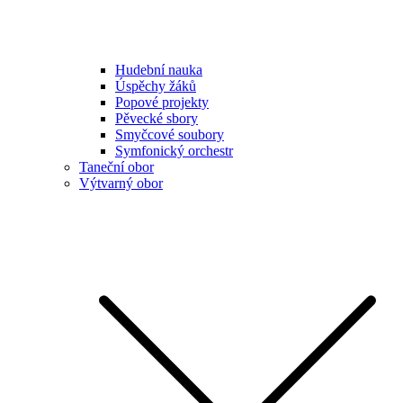
Hudební nauka
Úspěchy žáků
Popové projekty
Pěvecké sbory
Smyčcové soubory
Symfonický orchestr
Taneční obor
Výtvarný obor