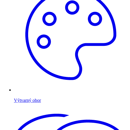
Výtvarný obor