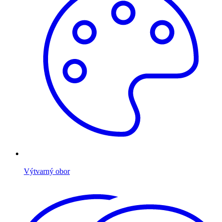
Výtvarný obor