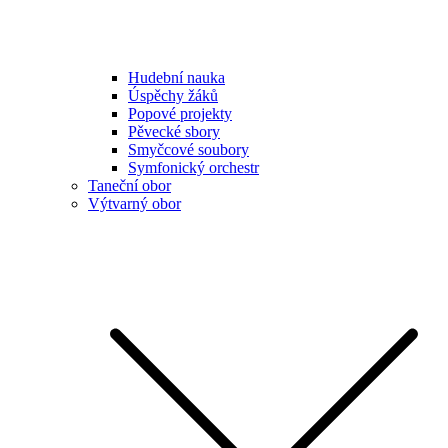
Hudební nauka
Úspěchy žáků
Popové projekty
Pěvecké sbory
Smyčcové soubory
Symfonický orchestr
Taneční obor
Výtvarný obor