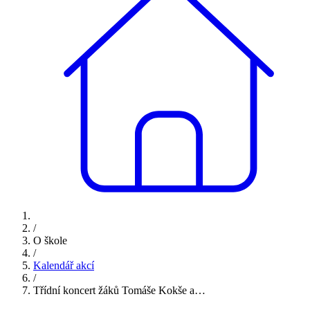
/
O škole
/
Kalendář akcí
/
Třídní koncert žáků Tomáše Kokše a…