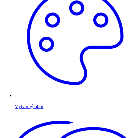
Výtvarný obor