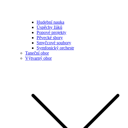
Hudební nauka
Úspěchy žáků
Popové projekty
Pěvecké sbory
Smyčcové soubory
Symfonický orchestr
Taneční obor
Výtvarný obor