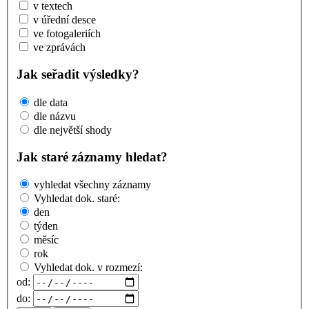
v textech
v úřední desce
ve fotogaleriích
ve zprávách
Jak seřadit výsledky?
dle data
dle názvu
dle největší shody
Jak staré záznamy hledat?
vyhledat všechny záznamy
Vyhledat dok. staré:
den
týden
měsíc
rok
Vyhledat dok. v rozmezí:
od:
do: