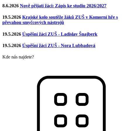
8.6.2026
Nově přijatí žáci: Zápis ke studiu 2026/2027
19.5.2026
Krajské kolo soutěže žáků ZUŠ v Komorní hře s
převahou smyčcových nástrojů
19.5.2026
Úspěšní žáci ZUŠ - Ladislav Šnajberk
19.5.2026
Úspěšní žáci ZUŠ - Nora Lubbadová
Kde nás najdete?